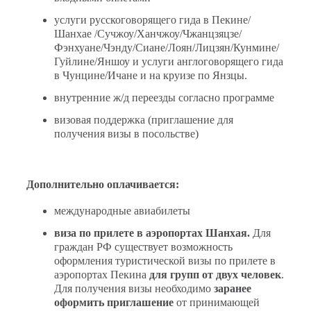
услуги русскоговорящего гида в Пекине/
Шанхае /Сучжоу/Ханчжоу/Чжанцзяцзе/
Фэнхуане/Чэнду/Cиане/Лоян/Лицзян/Кунмине/
Гуйлине/Яншоу и услуги англоговорящего гида
в Чунцине/Ичане и на круизе по Янзцы.
внутренние ж/д переезды согласно программе
визовая поддержка (приглашение для
получения визы в посольстве)
Дополнительно оплачивается:
международные авиабилеты
виза по прилете в аэропортах Шанхая.
Для
граждан РФ существует возможность
оформления туристической визы по прилете в
аэропортах Пекина
для групп от двух человек
.
Для получения визы необходимо
заранее
оформить приглашение
от принимающей