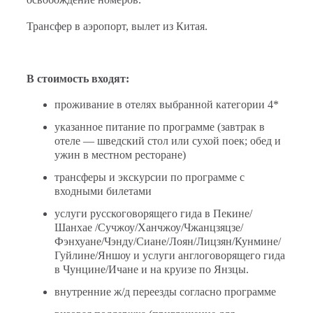
Трансфер в аэропорт, вылет из Китая.
В стоимость входят:
проживание в отелях выбранной категории 4*
указанное питание по программе (завтрак в
отеле — шведский стол или сухой поек; обед и
ужин в местном ресторане)
трансферы и экскурсии по программе с
входными билетами
услуги русскоговорящего гида в Пекине/
Шанхае /Сучжоу/Ханчжоу/Чжанцзяцзе/
Фэнхуане/Чэнду/Cиане/Лоян/Лицзян/Кунмине/
Гуйлине/Яншоу и услуги англоговорящего гида
в Чунцине/Ичане и на круизе по Янзцы.
внутренние ж/д переезды согласно программе