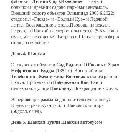
фабрики.
Летний Сад «Ихэюань» —
самый
большой и древний садово-парковый ансамбль.
Внешний осмотр объектов Олимпиад-2008 &2022:
стадионы «Гнездо» и «Водный Куб» и Ледяной
ленты.
Возвращение в отель.Проводы на вокзал.
Переезд в Шанхай на скоростном поезде (5,5 часов в
пути, мягкое сиденье). Встреча в Шанхае, трансфер в
отель, размещение.
День 4. Шанхай
Экскурсия с обедом в
Сад Радости Юйюань
и
Храм
Нефритового Будды
(1882 г.). Внешний вид
Телебашни «Жемчужина Востока»
в новом районе
Пудун. Прогулка по
Набережная Вай-Тан
и
пешеходной улице
Нанкинлу
. Возвращение в отель.
Вечерняя программа за дополнительную оплату:
Круиз по реке Хуанпу или Шанхайский цирк
(50долл. с чел).
День 5. Шанхай-Тунли-Шанхай автобусом