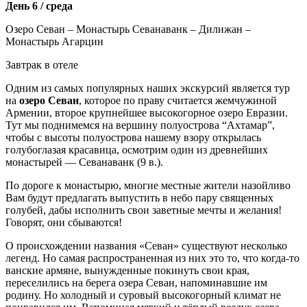
День 6 / среда
Озеро Севан – Монастырь Севанаванк – Дилижан –
Монастырь Агарцин
Завтрак в отеле
Одним из самых популярных наших экскурсий является тур
на
озеро Севан
, которое по праву считается жемчужиной
Армении, второе крупнейшее высокогорное озеро Евразии.
Тут мы поднимемся на вершину полуострова “Ахтамар”,
чтобы с высоты полуострова нашему взору открылась
голубоглазая красавица, осмотрим один из древнейших
монастырей — Севанаванк (9 в.).
По дороге к монастырю, многие местные жители назойливо
Вам будут предлагать выпустить в небо пару священных
голубей, дабы исполнить свои заветные мечты и желания!
Говорят, они сбываются!
О происхождении названия «Севан» существуют несколько
легенд. Но самая распространенная из них это то, что когда-то
ванские армяне, вынужденные покинуть свои края,
переселились на берега озера Севан, напоминавшие им
родину. Но холодный и суровый высокогорный климат не