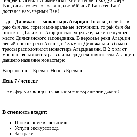
понравился им. Вспоминая мягкий и тёплый воздух озера
Ван, они с горечью восклицали: «Чёрный Ван (сев Ван)
достался нам, чёрный Ван!»
Тур в
Дилижан
—
монастырь Агарцин
. Говорят, если бы в
раю был лес, горы и минеральные источники, то рай был бы
похож на Дилижан. Агарцинское ущелье едва ли не лучшее
место Дилижанского заповедника. В верховье реки Агарцин,
левый приток реки Агстев, в 18 км от Дилижана и в 6 км от
трассы расположился монастырь Агарцнаванк. В 2-x км от
монастыря находятся развалины средневекового села Агарцин
давшего название монастырю.
Возращение в Ереван. Ночь в Ереване.
День 7 / четверг
Трансфер в аэропорт и счастливое возвращение домой!
В стоимость входит:
Проживание в гостинице
Услуги экскурсовода
Завтраки