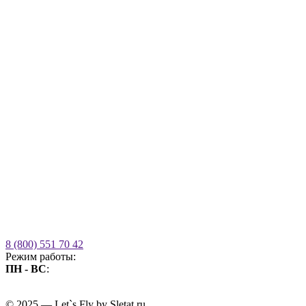
8 (800) 551 70 42
Режим работы:
ПН - ВС
:
09.00 - 21.00
без выходных
© 2025 — Let`s Fly by Sletat.ru