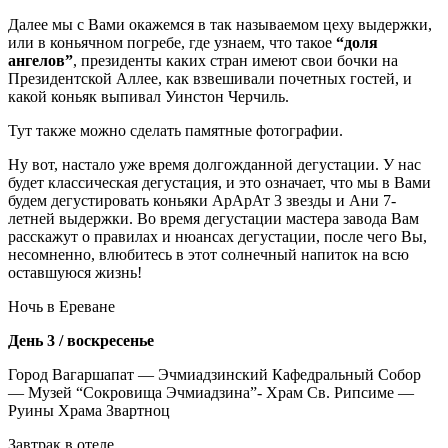
Далее мы с Вами окажемся в так называемом цеху выдержки,
или в коньячном погребе, где узнаем, что такое
“доля
ангелов”
, президенты каких стран имеют свои бочки на
Президентской Аллее, как взвешивали почетных гостей, и
какой коньяк выпивал Уинстон Черчиль.
Тут также можно сделать памятные фотографии.
Ну вот, настало уже время долгожданной дегустации. У нас
будет классическая дегустация, и это означает, что мы в Вами
будем дегустировать коньяки АрАрАт 3 звезды и Ани 7-
летней выдержки. Во время дегустации мастера завода Вам
расскажут о правилах и нюансах дегустации, после чего Вы,
несомненно, влюбитесь в этот солнечный напиток на всю
оставшуюся жизнь!
Ночь в Ереване
День 3 / воскресенье
Город Вагаршапат — Эчмиадзинский Кафедральный Собор
— Музей “Сокровища Эчмиадзина”- Храм Св. Рипсиме —
Руины Храма Звартноц
Завтрак в отеле