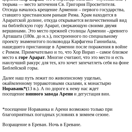
тюрьма — место заточения Св. Григория Просветителя.
Отсюда началось крещение Армении – первого государства,
ставшего христианским раньше Рима. Храм находится в
Араратской долине, откуда открывается величественный вид
на библейскую гору Арарат, сверкающую своими двумя
вершинами. Это место прежней столицы Армении –древнего
Арташата (180в. до н.э.), построенного по специальному
проекту знаменитого полководца Карфагена Ганнибала,
нашедшего пристанище в Армении после поражения в войне
с Римом. Примечательно и то, что Хор Вирап – самое близкое
место к
горе Арарат
. Многие считают, что это место и есть
наилучший ракурс для тех, кто хочет запечатлеть себя на фоне
Библейской горы.
Далее наш путь лежит по живописному ущелью,
окаймленному терракотовыми скалами, к монастырю
Нораванк*(
13 в.). А по дороге к нему нас ждет
посещение
винного завода Арени
и дегустация вин.
*посещение Нораванка и Арени возможно только при
благоприятных погодных условиях в зимнем сезоне.
Возращение в Ереван. Ночь в Ереване.