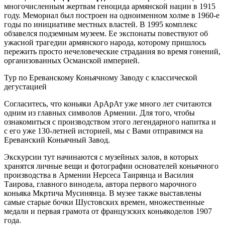
многочисленным жертвам геноцида армянской нации в 1915
году. Мемориал был построен на одноименном холме в 1960-е
годы по инициативе местных властей. В 1995 комплекс
обзавелся подземным музеем. Ее экспонаты повествуют об
ужасной трагедии армянского народа, которому пришлось
пережить просто нечеловеческие страдания во время гонений,
организованных Османской империей.
Тур по Ереванскому Коньячному Заводу с классической
дегустацией
Согласитесь, что коньяки АрАрАт уже много лет считаются
одним из главных символов Армении. Для того, чтобы
ознакомиться с производством этого легендарного напитка и
с его уже 130-летней историей, мы с Вами отправимся на
Ереванский Коньячный Завод.
Экскурсии тут начинаются с музейных залов, в которых
хранятся личные вещи и фотографии основателей коньячного
производства в Армении Нерсеса Таирянца и Василия
Таирова, главного винодела, автора первого марочного
коньяка Мкртича Мусинянца. В музее также выставлены
самые старые бочки Шустовских времен, множественные
медали и первая грамота от французских коньякоделов 1907
года.