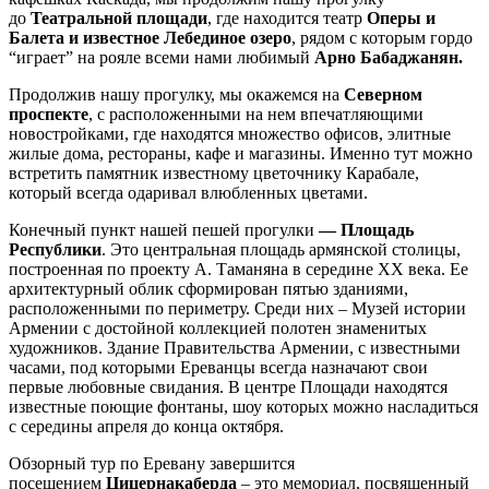
до
Театральной площади
, где находится театр
Оперы и
Балета и известное Лебединое озеро
, рядом с которым гордо
“играет” на рояле всеми нами любимый
Арно Бабаджанян.
Продолжив нашу прогулку, мы окажемся на
Северном
проспекте
, с расположенными на нем впечатляющими
новостройками, где находятся множество офисов, элитные
жилые дома, рестораны, кафе и магазины. Именно тут можно
встретить памятник известному цветочнику Карабале,
который всегда одаривал влюбленных цветами.
Конечный пункт нашей пешей прогулки
— Площадь
Республики
. Это центральная площадь армянской столицы,
построенная по проекту А. Таманяна в середине XX века. Ее
архитектурный облик сформирован пятью зданиями,
расположенными по периметру. Среди них – Музей истории
Армении с достойной коллекцией полотен знаменитых
художников. Здание Правительства Армении, с известными
часами, под которыми Ереванцы всегда назначают свои
первые любовные свидания. В центре Площади находятся
известные поющие фонтаны, шоу которых можно насладиться
с середины апреля до конца октября.
Обзорный тур по Еревану завершится
посещением
Цицернакаберда
– это мемориал, посвященный