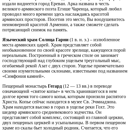
издали виднеется город Ереван. Арка названа в честь
великого армянского поэта Егише Чаренца, который любил
проводил много времени здесь наслаждаясь красотой
армянских просторов. Посетив это место, Вы воодушевитесь
неимоверной красотой Армении, а также сможете сделать
потрясающий снимок на память.
Языческий храм Солнца
Гарни
(1 в. н. э.) – излюбленное
места армянских царей. Храм представляет собой
необыкновенное по своей красоте зрелище, кажущееся порой
нереальным. Построенный в греческом стиле он занимает
господствующий над глубоким ущельем треугольный мыс,
огибаемый рекой Азат с двух сторон. Ущелье примечательно
своими изумительными склонами, известными под названием
«Симфония камней».
Пещерный монастырь
Гегард
(12 — 13 вв.) в переводе
означающеий «святое копье» в честь хранившегося в нем
долгое время того самого копья, которым пронзили распятого
Христа. Копье сейчас находится в музее Св. Эчмиадзина.
Храм находится высоко в горах в ущелье реки Гохт. Это
шедевр армянского средневекового зодчества. Он
представляет собой комплекс, состоящий из главной церкви,
двух пещерных церквей и усыпальницы. В первом пещерном
храме из скалы бьет холодный родник. Считается, что его