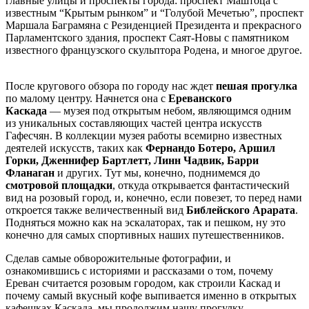
главные улицы и проспекты города: проспект Маштоца с
известным “Крытым рынком” и “Голубой Мечетью”, проспект
Маршала Баграмяна с Резиденцией Президента и прекрасного
Парламентского здания, проспект Саят-Новы с памятником
известного французского скульптора Родена, и многое другое.
После кругового обзора по городу нас ждет
пешая прогулка
по малому центру. Начнется она с
Ереванского
Каскада
— музея под открытым небом, являющимся одним
из уникальных составляющих частей центра искусств
Гафесчян. В коллекции музея работы всемирно известных
деятелей искусств, таких как
Фернандо Ботеро, Аршил
Горки, Дженнифер Бартлетт, Линн Чадвик, Барри
Фланаган
и других. Тут мы, конечно, поднимемся до
смотровой площадки
, откуда открывается фантастический
вид на розовый город, и, конечно, если повезет, то перед нами
откроется также величественный вид
Библейского Арарата
.
Подняться можно как на эскалаторах, так и пешком, ну это
конечно для самых спортивных наших путешественников.
Сделав самые обворожительные фотографии, и
ознакомившись с историями и рассказами о том, почему
Ереван считается розовым городом, как строили Каскад и
почему самый вкусный кофе выпивается именно в открытых
кафешках Каскада, мы продолжим нашу прогулку