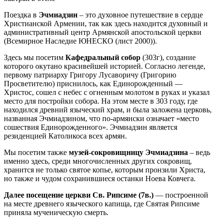
Поездка в
Эчмиадзин
– это духовное путешествие в сердце
Христианской Армении, так как здесь находится духовный и
административный центр Армянской апостольской церкви
(Всемирное Наследие ЮНЕСКО (лист 2000)).
Здесь мы посетим
Кафедральный собор
(303г), создание
которого окутано красивейшей историей. Согласно легенде,
первому патриарху Григору Лусаворичу (Григорию
Просветителю) приснилось, как Единорожденный —
Христос, сошел с небес с огненным молотом в руках и указал
место для постройки собора. На этом месте в 303 году, где
находился древний языческий храм, и была заложена церковь,
названная Эчмиадзином, что по-армянски означает «место
сошествия Единорожденного». Эчмиадзин является
резиденцией Католикоса всех армян.
Мы посетим также
музей-сокровищницу Эчмиадзина
– ведь
именно здесь, среди многочисленных других сокровищ,
хранится не только святое копье, которым пронзили Христа,
но также и чудом сохранившиеся останки Ноева Ковчега.
Далее посещение церкви Св. Рипсиме (7в.)
— построенной
на месте древнего языческого капища, где Святая Рипсиме
приняла мученическую смерть.