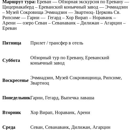
Маршрут тура:
Ереван — Обзорная экскурсия по Еревану —
Цицернакаберд – Ереванский коньячный завод — Эчмиадзин
– Музей Сокровища Эчмиадзин — Звартноц- Церковь Св.
Рипсиме — Гарни — Гегард – Хор Вирап – Нораванк –
Арени — озеро Севан – Севанаванк – Дилижан – Агарцин –
Ереван
Пятница
Прилет / трансфер в отель
Обзорный тур по Еревану, Ереванский
Суббота
коньячный завод
Эчмиадзин, Музей Сокровищница, Рипсиме,
Воскресенье
Звартноц
Понедельник
Гарни, Гегард, Выпечка лаваша
Вторник
Хор Вирап, Нораванк, Арени
Среда
Севан, Севанаванк, Дилижан, Агарцин