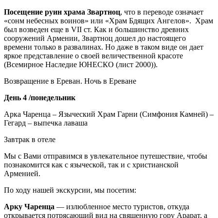
Посещение руин храма Звартноц
, что в переводе означает
«сонм небесных воинов» или «Храм Бдящих Ангелов». Храм
был возведен еще в VII ст. Как и большинство древних
сооружений Армении, Звартноц дошел до настоящего
времени только в развалинах. Но даже в таком виде он дает
яркое представление о своей величественной красоте
(Всемирное Наследие ЮНЕСКО (лист 2000)).
Возвращение в Ереван. Ночь в Ереване
День 4 /понедельник
Арка Чаренца – Языческий Храм Гарни (Симфония Камней) –
Гегард – выпечка лаваша
Завтрак в отеле
Мы с Вами отправимся в увлекательное путешествие, чтобы
познакомится как с языческой, так и с христианской
Арменией.
По ходу нашей экскурсии, мы посетим:
Арку Чаренца
— излюбленное место туристов, откуда
открывается потрясающий вид на священную гору Арарат, а