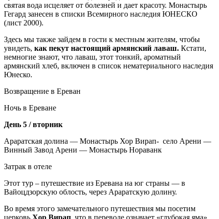
святая вода исцеляет от болезней и дает красоту. Монастырь
Гегард занесен в списки Всемирного наследия ЮНЕСКО
(лист 2000).
Здесь мы также зайдем в гости к местным жителям, чтобы
увидеть,
как пекут настоящий армянский лаваш.
Кстати,
немногие знают, что лаваш, этот тонкий, ароматный
армянский хлеб, включен в список нематериального наследия
Юнеско.
Возвращение в Ереван
Ночь в Ереване
День 5 / вторник
Араратская долина — Монастырь Хор Вирап- село Арени —
Винный Завод Арени — Монастырь Нораванк
Затрак в отеле
Этот тур – путешествие из Еревана на юг страны — в
Вайоцдзорскую облость, через Араратскую долину.
Во время этого замечательного путешествия мы посетим
церковь
Хор Вирап
, что в переводе означает «глубокая яма»,