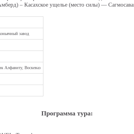
Амберд) – Касахское ущелье (место силы) — Сагмосав
коньячный завод
ик Алфавиту, Воскеваз
Программа тура: