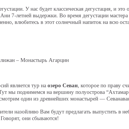
густации. У нас будет классическая дегустация, и это 
Ани 7-летней выдержки. Во время дегустации мастера 
ненно, влюбитесь в этот солнечный напиток на всю ос
илижан – Монастырь Агарцин
сий является тур на
озеро Севан
, которое по праву с
Тут мы поднимемся на вершину полуострова “Ахтамар
осмотрим один из древнейших монастырей — Севанаванк
ители назойливо Вам будут предлагать выпустить в не
 Говорят, они сбываются!