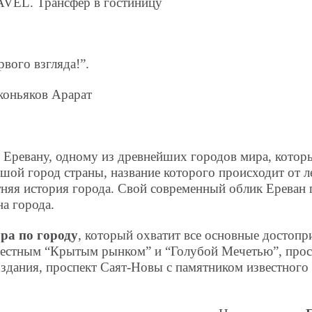
AVEL. Трансфер в гостиницу
вого взгляда!”.
коньяков Арарат
 Еревану, одному из древнейших городов мира, которы
шой город страны, название которого происходит от л
тняя история города. Свой современный облик Ереван
а города.
ора по городу
, который охватит все основные достопр
вестным “Крытым рынком” и “Голубой Мечетью”, прос
здания, проспект Саят-Новы с памятником известного 