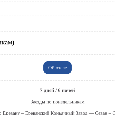
FAQ
Just eSIM
икам)
Об отеле
7 дней / 6 ночей
Заезды по понедельникам
 Еревану – Ереванский Коньячный Завод — Севан – С