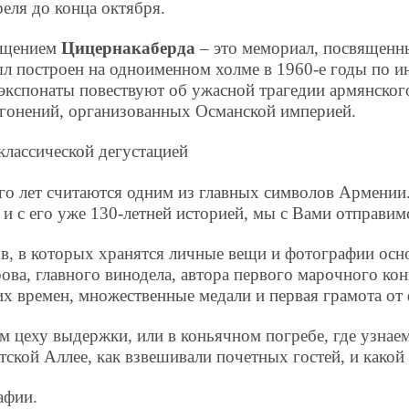
еля до конца октября.
сещением
Цицернакаберда
– это мемориал, посвященн
л построен на одноименном холме в 1960-е годы по и
 экспонаты повествуют об ужасной трагедии армянског
 гонений, организованных Османской империей.
классической дегустацией
о лет считаются одним из главных символов Армении.
 и с его уже 130-летней историей, мы с Вами отправи
в, в которых хранятся личные вещи и фотографии осн
ва, главного винодела, автора первого марочного ко
 времен, множественные медали и первая грамота от 
м цеху выдержки, или в коньячном погребе, где узнаем
тской Аллее, как взвешивали почетных гостей, и какой
афии.