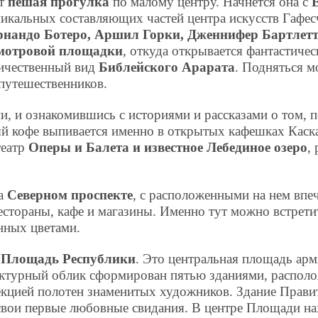
ет
пешая прогулка
по малому центру. Начнется она с
кальных составляющих частей центра искусств Гафес
нандо Ботеро, Аршил Горки, Дженнифер Бартлетт
мотровой площадки
, откуда открывается фантастичес
еличественный вид
Библейского Арарата
. Подняться м
путешественников.
, и ознакомившись с историями и рассказами о том, 
ый кофе выпивается именно в открытых кафешках Кас
театр
Оперы и Балета и известное Лебединое озеро
,
на
Северном проспекте
, с расположенными на нем впе
естораны, кафе и магазины. Именно тут можно встрети
нных цветами.
Площадь Республики
. Это центральная площадь арм
тектурный облик сформирован пятью зданиями, распол
кцией полотен знаменитых художников. Здание Правит
свои первые любовные свидания. В центре Площади н