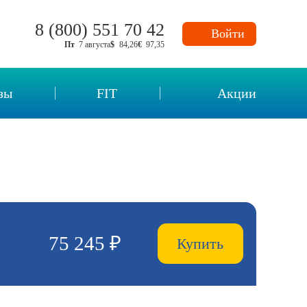
8 (800) 551 70 42
Войти
Пт
7 августа
$
84,26
€
97,35
зы
FIT
Акции
нных
75 245 ₽
Купить