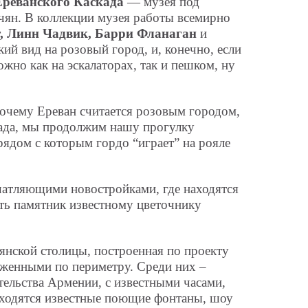
Ереванского Каскада
— музея под
чян. В коллекции музея работы всемирно
, Линн Чадвик, Барри Фланаган
и
кий вид на розовый город, и, конечно, если
ожно как на эскалаторах, так и пешком, ну
почему Ереван считается розовым городом,
када, мы продолжим нашу прогулку
 рядом с которым гордо “играет” на рояле
чатляющими новостройками, где находятся
ть памятник известному цветочнику
янской столицы, построенная по проекту
оженными по периметру. Среди них –
ельства Армении, с известными часами,
аходятся известные поющие фонтаны, шоу