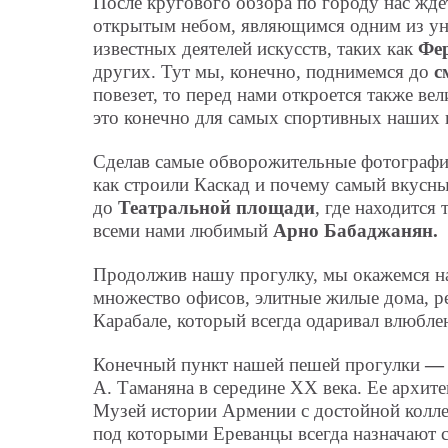
После кругового обзора по городу нас жд
открытым небом, являющимся одним из уни
известных деятелей искусств, таких как
Фер
других. Тут мы, конечно, поднимемся до
с
повезет, то перед нами откроется также в
это конечно для самых спортивных наших 
Сделав самые обворожительные фотографии
как строили Каскад и почему самый вкусн
до
Театральной площади
, где находится 
всеми нами любимый
Арно Бабаджанян.
Продолжив нашу прогулку, мы окажемся 
множество офисов, элитные жилые дома, р
Карабале, который всегда одаривал влюбле
Конечный пункт нашей пешей прогулки
— 
А. Таманяна в середине XX века. Ее архи
Музей истории Армении с достойной колле
под которыми Ереванцы всегда назначают 