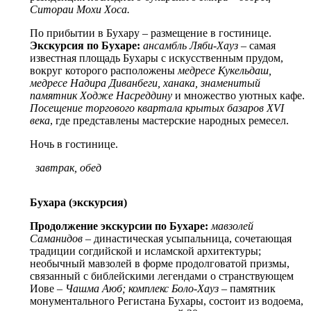
Ситораи Мохи Хоса.
По прибытии в Бухару – размещение в гостинице.
Экскурсия по Бухаре:
ансамбль Ляби-Хауз
– самая
известная площадь Бухары с искусственным прудом,
вокруг которого расположены
медресе Кукельдаш,
медресе Надира Диванбеги, ханака, знаменитый
памятник Ходже Насреддину
и множество уютных кафе.
Посещение торгового квартала крытых базаров XVI
века
, где представлены мастерские народных ремесел.
Ночь в гостинице.
завтрак, обед
Бухара (экскурсия)
Продолжение экскурсии по Бухаре:
мавзолей
Саманидов
– династическая усыпальница, сочетающая
традиции согдийской и исламской архитектуры;
необычный мавзолей в форме продолговатой призмы,
связанный с библейскими легендами о странствующем
Иове –
Чашма Аюб; комплекс Боло-Хауз
– памятник
монументального Регистана Бухары, состоит из водоема,