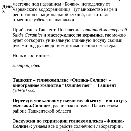
местечке под названием «Бочки», неподалеку от
День
Чарвакского водохранилища. Тут множество кафе и
3
ресторанов с национальной кухней, где готовят
отменные узбекские шашлыки.
Прибытие в Ташкент. Посещение
гончарной мастерской
Said’s Ceramics
и
мастер-класс по керамике
, где можно
будет сотворить уникальную глиняную посуду своими
руками под руководством потомственного мастера.
Ночь в гостинице.
завтрак, обед
Ташкент – гелиокомплекс «Физика-Солнце» –
виноградное хозяйство “Uzumfermer” – Ташкент
(50+50 км)
.
Переезд к уникальному научному объекту – институту
«Физика-Солнце»
, расположенному в Паркентском
районе Ташкентской области.
Экскурсия по территории гелиокомплекса «Физика-
Солнце»:
узнаем всё о работе солнечной лаборатории,