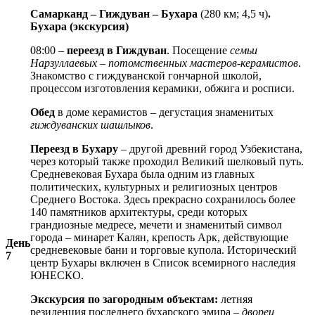
Самарканд – Гиждуван – Бухара
(280 км; 4,5 ч)
.
Бухара (экскурсия)
08:00 –
переезд в Гиждуван
. Посещение
семьи
Нарзуллаевых – потомственных мастеров-керамистов
.
Знакомство с гиждуванской гончарной школой,
процессом изготовления керамики, обжига и росписи.
Обед
в доме керамистов – дегустация знаменитых
гиждуванских шашлыков
.
Переезд в Бухару
– другой древний город Узбекистана,
через который также проходил Великий шелковый путь.
Средневековая Бухара была одним из главных
политических, культурных и религиозных центров
Среднего Востока. Здесь прекрасно сохранилось более
140 памятников архитектуры, среди которых
грандиозные медресе, мечети и знаменитый символ
города – минарет Калян, крепость Арк, действующие
День
средневековые бани и торговые купола. Исторический
7
центр Бухары включен в Список всемирного наследия
ЮНЕСКО.
Экскурсия по загородным объектам:
летняя
резиденция последнего бухарского эмира –
дворец