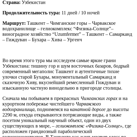
Страна:
Узбекистан
Продолжительность тура:
11 дней / 10 ночей
Маршрут:
Ташкент – Чимганские горы – Чарвакское
водохранилище – гелиокомплекс “Физика-Солнце”–
виноградное хозяйство “Uzumfermer” – Ташкент – Самарканд
– Гиждуван – Бухара – Хива – Ургенч
Во время этого тура мы исследуем самые яркие грани
Узбекистана: тишину гор и шум восточных базаров, бодрый
современный мегаполис Ташкент и аутентичные тихие
улочки старой Бухары, монументальный Самарканд и
сказочную Хиву, вкуснейший ремесленный Гиждуван и
изысканную частную винодельню в пригороде столицы.
Сначала мы побываем в прекрасных
Чимганских горах
и на
курортном побережье чистейшего
Чарвакского
водохранилища
, поднимемся на
канатной дороге
до высоты
2290 м, откуда открываются потрясающие виды, а также
посетим уникальный научный объект, один из двух
существующих в мире, –
гелиокомплекс «Физика-Солнце»
, где
расположен грандиозный параболический
гелиоконцентратор. В Ташкенте нас ждет
мастер-класс по