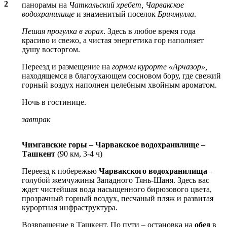
2
панорамы на
Чаткальский хребет, Чарвакское
водохранилище
и знаменитый поселок
Бричмулла
.
Пешая прогулка в горах
. Здесь в любое время года
красиво и свежо, а чистая энергетика гор наполняет
душу восторгом.
Переезд и размещение на
горном курорте «Арчазор»,
находящемся в благоухающем сосновом бору, где свежий
горный воздух наполнен целебным хвойным ароматом.
Ночь в гостинице.
завтрак
Чимганские горы – Чарвакское водохранилище –
Ташкент
(90 км, 3-4 ч)
Переезд к побережью
Чарвакского водохранилища
–
голубой жемчужины Западного Тянь-Шаня. Здесь вас
ждет чистейшая вода насыщенного бирюзового цвета,
прозрачный горный воздух, песчаный пляж и развитая
курортная инфраструктура.
Возвращение в Ташкент. По пути – остановка на
обед
в