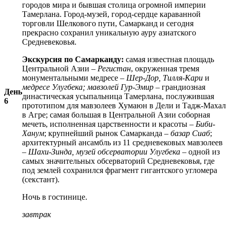
городов мира и бывшая столица огромной империи
Тамерлана. Город-музей, город-сердце караванной
торговли Шелкового пути, Самарканд и сегодня
прекрасно сохранил уникальную ауру азиатского
Средневековья.
Экскурсия по Самарканду:
самая известная площадь
Центральной Азии –
Регистан
, окруженная тремя
монументальными медресе –
Шер-Дор, Тилля-Кари
и
медресе Улугбека; мавзолей Гур-Эмир
– грандиозная
День
династическая усыпальница Тамерлана, послужившая
6
прототипом для мавзолеев Хумаюн в Дели и Тадж-Махал
в Агре; самая большая в Центральной Азии соборная
мечеть, исполненная царственности и красоты –
Биби-
Ханум
; крупнейший рынок Самарканда –
базар Сиаб
;
архитектурный ансамбль из 11 средневековых мавзолеев
–
Шахи-Зинда, музей обсерватории Улугбека
– одной из
самых значительных обсерваторий Средневековья, где
под землей сохранился фрагмент гигантского угломера
(секстант).
Ночь в гостинице.
завтрак