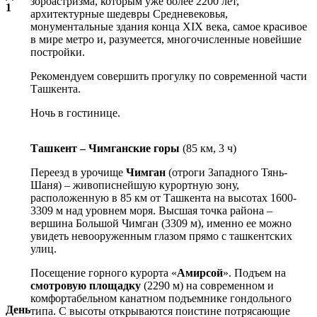
зороастризма, которым уже более 2200 лет,
1
архитектурные шедевры Средневековья,
монументальные здания конца XIX века, самое красивое
в мире метро и, разумеется, многочисленные новейшие
постройки.
Рекомендуем совершить прогулку по современной части
Ташкента.
Ночь в гостинице.
Ташкент – Чимганские горы
(85 км, 3 ч)
Переезд в урочище
Чимган
(отроги Западного Тянь-
Шаня) – живописнейшую курортную зону,
расположенную в 85 км от Ташкента на высотах 1600-
3309 м над уровнем моря. Высшая точка района –
вершина Большой Чимган (3309 м), именно ее можно
увидеть невооруженным глазом прямо с ташкентских
улиц.
Посещение горного курорта «
Амирсой
». Подъем на
смотровую площадку
(2290 м) на современном и
комфортабельном канатном подъемнике гондольного
День
типа. С высоты открываются поистине потрясающие