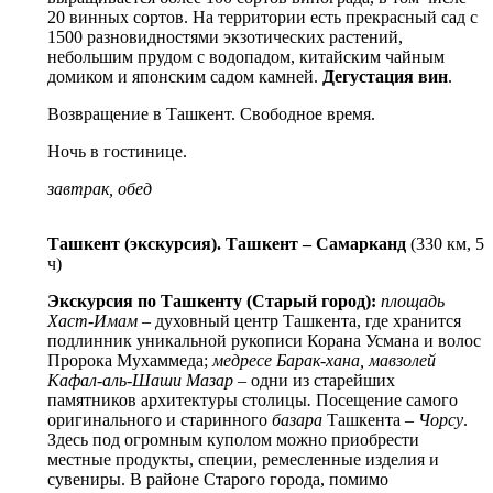
20 винных сортов. На территории есть прекрасный сад с
1500 разновидностями экзотических растений,
небольшим прудом с водопадом, китайским чайным
домиком и японским садом камней.
Дегустация вин
.
Возвращение в Ташкент. Свободное время.
Ночь в гостинице.
завтрак, обед
Ташкент (экскурсия). Ташкент – Самарканд
(330 км, 5
ч)
Экскурсия по Ташкенту (Старый город):
площадь
Хаст-Имам –
духовный центр Ташкента, где хранится
подлинник уникальной рукописи Корана Усмана и волос
Пророка Мухаммеда;
медресе Барак-хана, мавзолей
Кафал-аль-Шаши Мазар –
одни из старейших
памятников архитектуры столицы
.
Посещение самого
оригинального и старинного
базара
Ташкента
– Чорсу
.
Здесь под огромным куполом можно приобрести
местные продукты, специи, ремесленные изделия и
сувениры. В районе Старого города, помимо