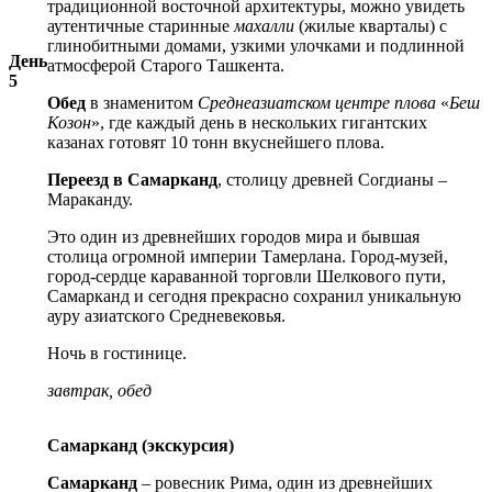
традиционной восточной архитектуры, можно увидеть
аутентичные старинные
махалли
(жилые кварталы) с
глинобитными домами, узкими улочками и подлинной
День
атмосферой Старого Ташкента.
5
Обед
в знаменитом
Среднеазиатском центре плова
«
Беш
Козон
», где каждый день в нескольких гигантских
казанах готовят 10 тонн вкуснейшего плова.
Переезд в Самарканд
, столицу древней Согдианы –
Мараканду.
Это один из древнейших городов мира и бывшая
столица огромной империи Тамерлана. Город-музей,
город-сердце караванной торговли Шелкового пути,
Самарканд и сегодня прекрасно сохранил уникальную
ауру азиатского Средневековья.
Ночь в гостинице.
завтрак, обед
Самарканд (экскурсия)
Самарканд
– ровесник Рима, один из древнейших