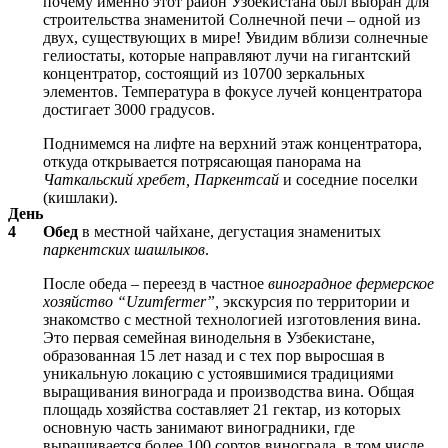
почему именно этот район Узбекистана был выбран для
строительства знаменитой Солнечной печи – одной из
двух, существующих в мире! Увидим вблизи солнечные
гелиостаты, которые направляют лучи на гигантский
концентратор, состоящий из 10700 зеркальных
элементов. Температура в фокусе лучей концентратора
достигает 3000 градусов.
Поднимемся на лифте на верхний этаж концентратора,
откуда открывается потрясающая панорама на
Чаткальский хребет, Паркентсай
и соседние поселки
(кишлаки).
День
4
Обед
в местной чайхане, дегустация знаменитых
паркентских шашлыков
.
После обеда – переезд в частное
виноградное фермерское
хозяйство “Uzumfermer”,
экскурсия по территории и
знакомство с местной технологией изготовления вина.
Это первая семейная винодельня в Узбекистане,
образованная 15 лет назад и с тех пор выросшая в
уникальную локацию с устоявшимися традициями
выращивания винограда и производства вина. Общая
площадь хозяйства составляет 21 гектар, из которых
основную часть занимают виноградники, где
выращивается более 100 сортов винограда, в том числе