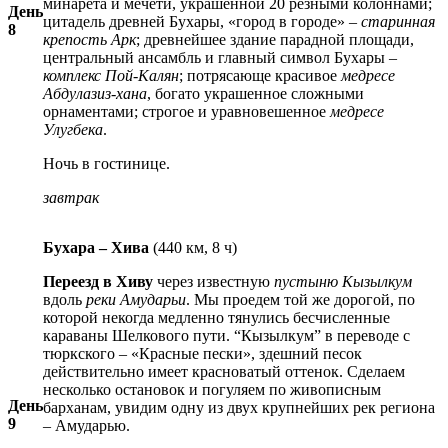
минарета и мечети, украшенной 20 резными колоннами;
День
цитадель древней Бухары, «город в городе» –
старинная
8
крепость Арк
; древнейшее здание парадной площади,
центральный ансамбль и главный символ Бухары –
комплекс Пой-Калян
; потрясающе красивое
медресе
Абдулазиз-хана
, богато украшенное сложными
орнаментами; строгое и уравновешенное
медресе
Улугбека
.
Ночь в гостинице.
завтрак
Бухара – Хива
(440 км, 8 ч)
Переезд в Хиву
через известную
пустыню Кызылкум
вдоль
реки Амударьи
. Мы проедем той же дорогой, по
которой некогда медленно тянулись бесчисленные
караваны Шелкового пути. “Кызылкум” в переводе с
тюркского – «Красные пески», здешний песок
действительно имеет красноватый оттенок. Сделаем
несколько остановок и погуляем по живописным
День
барханам, увидим одну из двух крупнейших рек региона
9
– Амударью.