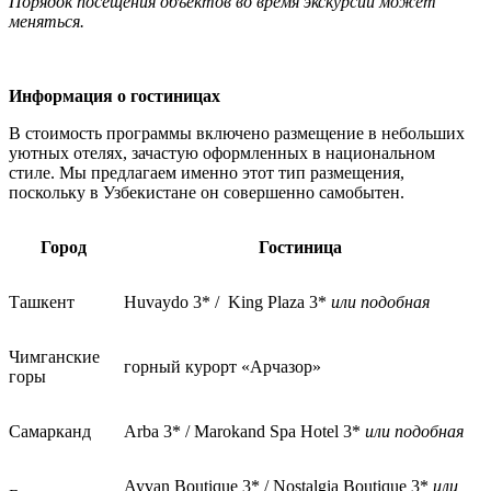
Порядок посещения объектов во время экскурсий может
меняться.
Информация о гостиницах
В стоимость программы включено размещение в небольших
уютных отелях, зачастую оформленных в национальном
стиле. Мы предлагаем именно этот тип размещения,
поскольку в Узбекистане он совершенно самобытен.
Город
Гостиница
Ташкент
Huvaydo 3* /
King Plaza 3*
или подобная
Чимганские
горный курорт «Арчазор»
горы
Самарканд
Arba 3* / Marokand Spa Hotel 3*
или подобная
Ayvan Boutique 3* / Nostalgia Boutique 3*
или