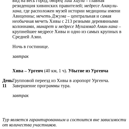
вид на весь город;
дворец Таш Хаули
– главная
резиденция хивинских правителей;
медресе Алакули-
хана
, где расположен музей истории медицины имени
Авиценны;
мечеть Джума
– центральная и самая
необычная мечеть Хивы с 213 резными деревянными
колоннами,
минарет и медресе Мухаммад Амин-хана
–
крупнейшее медресе Хивы и одно из самых крупных в
Средней Азии.
Ночь в гостинице.
завтрак
Хива – Ургенч
(40 км, 1 ч).
Убытие из Ургенча
День
Групповой переезд из Хивы в аэропорт Ургенча.
11
Завершение программы тура.
завтрак
Тур является гарантированным и состоится вне зависимости
от количества участников.