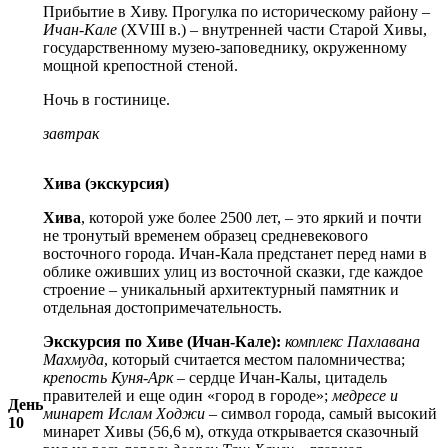
Прибытие в Хиву. Прогулка по историческому району –
Ичан-Кале
(XVIII в.) – внутренней части Старой Хивы,
государственному музею-заповеднику, окруженному
мощной крепостной стеной.
Ночь в гостинице.
завтрак
Хива (экскурсия)
Хива
, которой уже более 2500 лет, – это яркий и почти
не тронутый временем образец средневекового
восточного города. Ичан-Кала предстанет перед нами в
облике оживших улиц из восточной сказки, где каждое
строение – уникальный архитектурный памятник и
отдельная достопримечательность.
Экскурсия по Хиве (Ичан-Кале):
комплекс Пахлавана
Махмуда
, который считается местом паломничества;
крепость Куня-Арк
– сердце Ичан-Калы, цитадель
правителей и еще один «город в городе»;
медресе и
День
минарет Ислам Ходжи
– символ города, самый высокий
10
минарет Хивы (56,6 м), откуда открывается сказочный