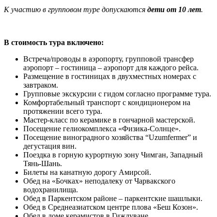
К участию в групповом туре допускаются
дети от 10 лет
.
В стоимость тура включено:
Встреча/проводы в аэропорту, групповой трансфер
аэропорт – гостиница – аэропорт для каждого рейса.
Размещение в гостиницах в двухместных номерах с
завтраком.
Групповые экскурсии с гидом согласно программе тура.
Комфортабельный транспорт с кондиционером на
протяжении всего тура.
Мастер-класс по керамике в гончарной мастерской.
Посещение гелиокомплекса «Физика-Солнце».
Посещение виноградного хозяйства “Uzumfermer” и
дегустация вин.
Поездка в горную курортную зону Чимган, Западный
Тянь-Шань.
Билеты на канатную дорогу Амирсой.
Обед на «Бочках» неподалеку от Чарвакского
водохранилища.
Обед в Паркентском районе – паркентские шашлыки.
Обед в Среднеазиатском центре плова «Беш Козон».
Обед в доме керамистов в Гиждуване.