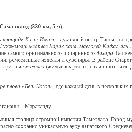
Самарканд (330 км, 5 ч)
:
площадь Хаст-Имам –
духовный центр Ташкента, гд
 Мухаммеда;
медресе Барак-хана, мавзолей Кафал-аль
ие самого оригинального и старинного
базара
Ташкен
ии, ремесленные изделия и сувениры. В районе Старо
 старинные
махалли
(жилые кварталы) с глинобитными 
ре плова
«
Беш Козон
», где каждый день в нескольких 
огдианы – Мараканду.
ывшая столица огромной империи Тамерлана. Город-му
расно сохранил уникальную ауру азиатского Средневе