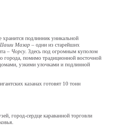
е хранится подлинник уникальной
-Шаши Мазар –
одни из старейших
та
– Чорсу
. Здесь под огромным куполом
го города, помимо традиционной восточной
домами, узкими улочками и подлинной
гигантских казанах готовят 10 тонн
зей, город-сердце караванной торговли
ковья.