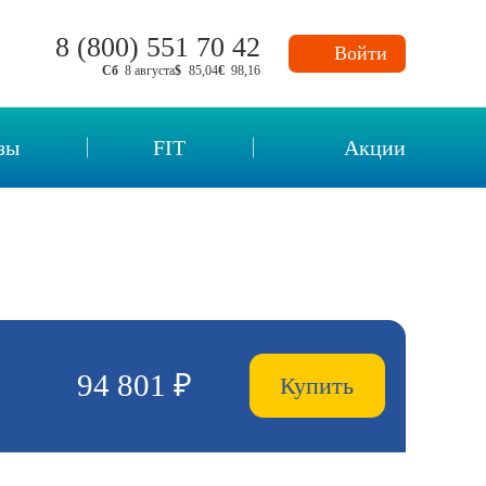
8 (800) 551 70 42
Войти
Сб
8 августа
$
85,04
€
98,16
зы
FIT
Акции
нных
94 801 ₽
Купить