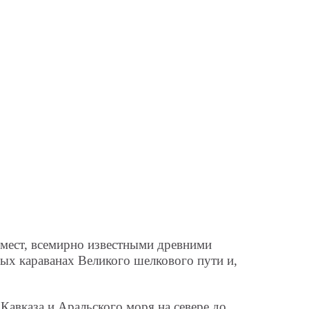
х мест, всемирно известными древними
вых караванах Великого шелкового пути и,
Кавказа и Аральского моря на севере до