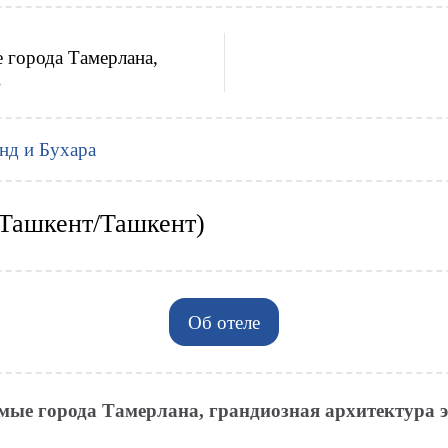
FAQ
Just eSIM
 города Тамерлана,
в
нд и Бухара
(Ташкент/Ташкент)
Об отеле
имые города Тамерлана,
грандиозная архитектура 