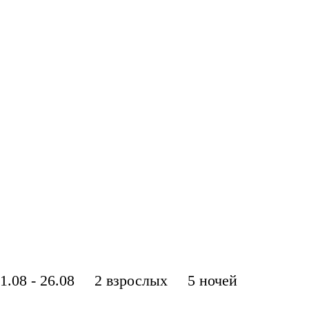
Бонусная программа
Оплата туров
Оценка качества обслуживания
Информация о GDS-авиаперелётах
Информация о блочных авиаперелётах
#4798 (без названия)
Запрос в юридический отдел
Вебинары и семинары
Инструкция по бронированию туров GDS
1.08 - 26.08
2 взрослых
5 ночей
Фотоотчеты