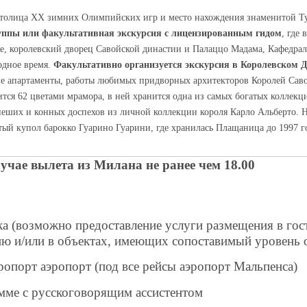
н- столица ХХ зимних Олимпийских игр и место нахождения знаменитой
руппы или факультативная экскурсия с лицензированным гидом
, где
е, королевский дворец Савойской династии и Палаццо Мадама, Кафедрал
одное время.
Факультативно организуется экскурсия в Королевском 
е апартаменты, работы любимых придворных архитекторов Королей Саво
тся 62 цветами мрамора, в ней хранится одна из самых богатых коллекц
еших и конных доспехов из личной коллекции короля Карло Альберто. Н
тый купол барокко Гуарино Гуарини, где хранилась Плащаница до 1997 г
чае вылета из Милана не ранее чем 18.00
ака (возможно предоставление услуги размещения в г
ию и/или в объектах, имеющих сопоставимый уровень 
ропорт аэропорт (под все рейсы аэропорт Мальпенса)
мме с русскоговорящим ассистентом