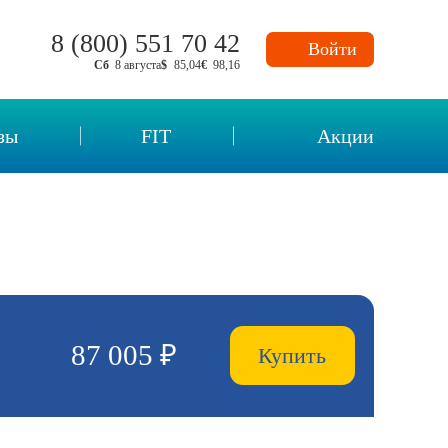
8 (800) 551 70 42
Войти
Сб
8 августа
$
85,04
€
98,16
зы
FIT
Акции
нных
87 005 ₽
Купить