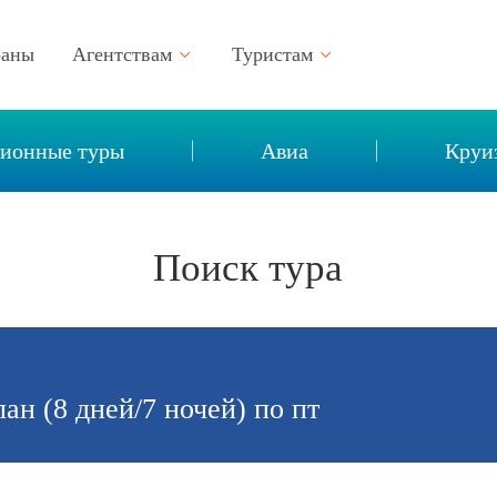
раны
Агентствам
Туристам
Поиск тура
Оплата туров
сионные туры
Авиа
Круи
Сотрудничество
Политика обработки персональных да
Рекламные туры
Страхование
Поиск тура
Документы
Возврат денежных средств
Личный кабинет
Договор
Финансовое обеспечение
Проверить статус заявки
н (8 дней/7 ночей) по пт
Страхование
Связь в путешествии
Правила бронирования