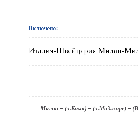
Включено:
Италия-Швейцария Милан-Милан
Милан – (о.Комо) – (о.Маджоре) –