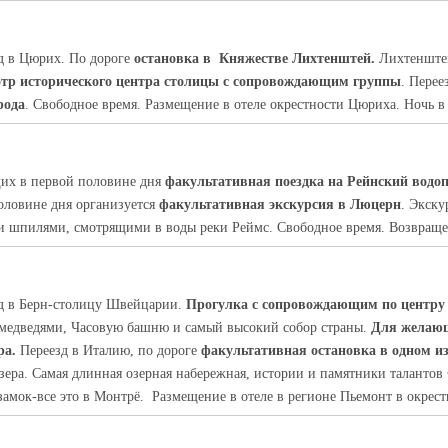
зд в Цюрих. По дороге
остановка в
Княжестве Лихтенштей.
Лихтенштей
тр исторического центра столицы с сопровождающим группы
. Пере
рода
. Свободное время. Размещение в отеле окрестности Цюриха. Ночь в 
щих в первой половине дня
факультативная поездка на Рейнский водо
оловине дня организуется
факультативная экскурсия в Люцерн
. Экску
шпилями, смотрящими в воды реки Реймс. Свободное время. Возвращени
езд в Берн-столицу Швейцарии.
Прогулка с сопровождающим по центру 
 медведями, Часовую башню и самый высокий собор страны.
Для желающ
ра.
Переезд в Италию, по дороге
факультативная остановка в одном 
зера. Самая длинная озерная набережная, истории и памятники талантов
мок-все это в Монтрё.
Размещение в отеле в регионе Пьемонт в окрест