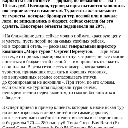
варианты с all inclusive — дороже, но ненамного — на 7 —
10 тыс. руб. Очевидно, туроператоры пытаются заполнить
последние места в самолетах. Турагенты же отмечают:
те туристы, которые бронируя тур весной или в начале
лета, не вписывались в бюджет, сейчас смогли бы это
сделать. Некоторые объекты подешевели на 20%.
«На ближайшие даты сейчас можно поймать красивую цену
и улететь, пусть порой не на самых удобных рейсах,
но в хороший отель, — рассказал
генеральный директор
компании „Море туров“ Сергей Перемутов.
— При этом
из тех, кто привык планировать отпуск заранее, не все смогли
вписаться в бюджет этой весной — им пришлось отложить
свои планы. В этом сезоне есть примеры, когда заявки
туристов, привыкших отдыхать в хороших условиях,
но вынужденных заранее согласовывать отпуск,
до бронирования не доходили». При этом, по его словам,
если бы эти же туристы подбирали туры сейчас,
непосредственно перед вылетом, то смогли бы вписаться
в бюджет.
Эксперт привел в пример клиента, который в июне искал тур
на двоих взрослых и двоих детей в не самые дорогие,
но качественные семейные отели с вылетом в середине июля
и бюджетом 270 — 280 тыс. руб. Тогда Green Bay Resort (Ex.
Crystal Green Bay Resort & Spa) 5* (Бодрум, 50 м до моря)