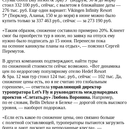
стоил 332 100 руб., сейчас, с вылетом в ближайшие даты —
276 тыс. руб. Еще один вариант: Vikingen Infinity Resort
5* (Тюрклер, Аланья, 150 м до моря) в июне можно было
купить только за 337 463 руб., сейчас — за 273 190 руб.
«Таким образом, снижение составило примерно 20%. Клиент
смог бы приобрести тур в июле, но заявку на отпуск ему
нужно было подписать до 15 июня. Перенесли пока
на осенние каникулы планы на отдых», — пояснил Сергей
Перемутов.
В других компаниях подтверждают, найти туры
по сниженной стоимости сейчас возможно. «Вот динамика
цен по недорогому популярному отелю Hedef Resort
& Spa. 12 мая тур стоил 124 тыс. руб., сейчас — 102 тыс. Да,
снижение цены есть, но я не считаю это глобальным
горением», — отметила
управляющий директор
туроператора Let’s Fly и руководитель международных
проектов «Слетать.ру» Любовь Воронина.
Например,
по ее словам, Bellis Deluxe в Белеке — дорогой отель высокого
уровня, — наоборот подорожал.
«Если есть какое-то снижение цены, оно связано больше
с полетной составляющей, туроператоры пытаются загрузить
борта и дают дисконт на непроданные кресла», —