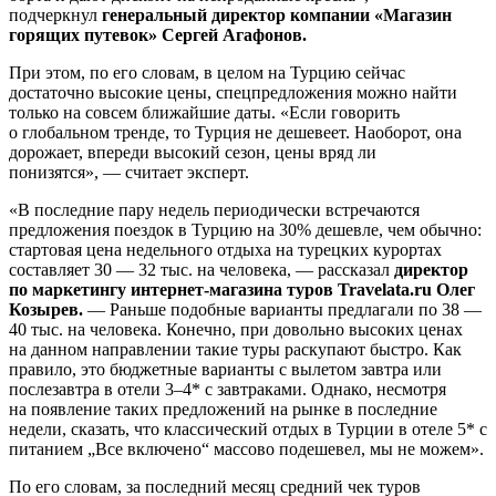
подчеркнул
генеральный директор компании «Магазин
горящих путевок» Сергей Агафонов.
При этом, по его словам, в целом на Турцию сейчас
достаточно высокие цены, спецпредложения можно найти
только на совсем ближайшие даты. «Если говорить
о глобальном тренде, то Турция не дешевеет. Наоборот, она
дорожает, впереди высокий сезон, цены вряд ли
понизятся», — считает эксперт.
«В последние пару недель периодически встречаются
предложения поездок в Турцию на 30% дешевле, чем обычно:
стартовая цена недельного отдыха на турецких курортах
составляет 30 — 32 тыс. на человека, — рассказал
директор
по маркетингу интернет-магазина туров Travelata.ru Олег
Козырев.
— Раньше подобные варианты предлагали по 38 —
40 тыс. на человека. Конечно, при довольно высоких ценах
на данном направлении такие туры раскупают быстро. Как
правило, это бюджетные варианты с вылетом завтра или
послезавтра в отели 3–4* с завтраками. Однако, несмотря
на появление таких предложений на рынке в последние
недели, сказать, что классический отдых в Турции в отеле 5* с
питанием „Все включено“ массово подешевел, мы не можем».
По его словам, за последний месяц средний чек туров