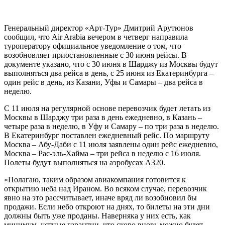
Генеральный директор «Арт-Тур» Дмитрий Арутюнов
сообщил, что Air Arabia вечером в четверг направила
туроператору официальное уведомление о том, что
возобновляет приостановленные с 30 июня рейсы. В
документе указано, что с 30 июня в Шарджу из Москвы будут
выполняться два рейса в день, с 25 июня из Екатеринбурга –
один рейс в день, из Казани, Уфы и Самары – два рейса в
неделю.
С 11 июля на регулярной основе перевозчик будет летать из
Москвы в Шарджу три раза в день ежедневно, в Казань –
четыре раза в неделю, в Уфу и Самару – по три раза в неделю.
В Екатеринбург поставлен ежедневный рейс. По маршруту
Москва – Абу-Даби с 11 июля заявлены один рейс ежедневно,
Москва – Рас-эль-Хайма – три рейса в неделю с 16 июля.
Полеты будут выполняться на аэробусах А320.
«Полагаю, таким образом авиакомпания готовится к
открытию неба над Ираном. Во всяком случае, перевозчик
явно на это рассчитывает, иначе вряд ли возобновил бы
продажи. Если небо откроют на днях, то билеты на эти дни
должны быть уже проданы. Наверняка у них есть, как
минимум, устные гарантии, что скоро вновь можно будет