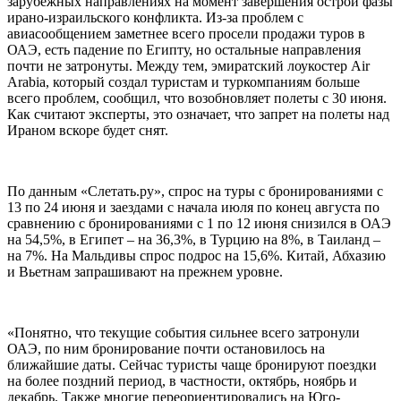
зарубежных направлениях на момент завершения острой фазы
ирано-израильского конфликта. Из-за проблем с
авиасообщением заметнее всего просели продажи туров в
ОАЭ, есть падение по Египту, но остальные направления
почти не затронуты. Между тем, эмиратский лоукостер Air
Arabia, который создал туристам и туркомпаниям больше
всего проблем, сообщил, что возобновляет полеты с 30 июня.
Как считают эксперты, это означает, что запрет на полеты над
Ираном вскоре будет снят.
По данным «Слетать.ру», спрос на туры с бронированиями с
13 по 24 июня и заездами с начала июля по конец августа по
сравнению с бронированиями с 1 по 12 июня снизился в ОАЭ
на 54,5%, в Египет – на 36,3%, в Турцию на 8%, в Таиланд –
на 7%. На Мальдивы спрос подрос на 15,6%. Китай, Абхазию
и Вьетнам запрашивают на прежнем уровне.
«Понятно, что текущие события сильнее всего затронули
ОАЭ, по ним бронирование почти остановилось на
ближайшие даты. Сейчас туристы чаще бронируют поездки
на более поздний период, в частности, октябрь, ноябрь и
декабрь. Также многие переориентировались на Юго-