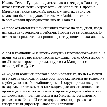
Ирины Сетун, Турция продается, как и прежде, в Таиланд
летает прямой рейс «Аэрофлота», он заполнен. Спрос на
Мальдивы также высокий, правда, у многих туристов
компании были на руках билеты Air Arabia – всех их
пересаживали преимущественно на Emirates.
«Спрос остановился или снизился только на пару дней, когда
началась свистопляска с рейсами. Потом все выровнялось. В
целом все продается на прошлогоднем уровне», – сказала она.
А вот в компании «Пантеон» ситуация противоположная: с 13
июня, когда ирано-израильский конфликт резко обострился, и
по 25 июня выросли продажи туров на Мальдивы с
пересадкой в Дубае.
«Ожидали большой провал в бронированиях, но нет – почти
две недели наблюдали даже рост продаж, причем не только на
глубину, но и на ближайшие даты. И вдруг провал два дня
назад. Мы объясняем это так: видимо, до людей дошло, что
происходит, и второе – в связи с происходящими событиями
авиакомпании подняли цены и на билеты на регулярных
рейсах, и на блоки. И стало дорого летать», – рассказал
генеральный директор Анатолий Гаркушин.