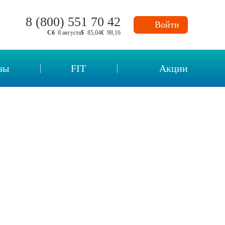
8 (800) 551 70 42
Войти
Сб
8 августа
$
85,04
€
98,16
зы
FIT
Акции
нных