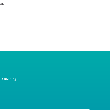
ра.
ую выгоду