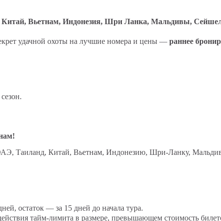
Бонусная программа
, Китай, Вьетнам, Индонезия, Шри Ланка,
Мальдивы, Сейшелы
Оплата туров
 секрет удачной охоты на лучшие номера и цены —
раннее брони
Оценка качества обслуживания
Информация о GDS-авиаперелётах
Информация о блочных авиаперелётах
 сезон.
#4798 (без названия)
Запрос в юридический отдел
нам!
 ОАЭ, Таиланд, Китай, Вьетнам, Индонезию, Шри-Ланку,
Мальдив
Вебинары и семинары
Инструкция по бронированию туров GDS
Фотоотчеты
ней, остаток — за 15 дней до начала тура.
действия тайм-лимита в размере, превышающем стоимость билето