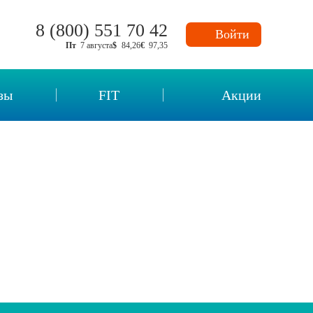
8 (800) 551 70 42
Войти
Пт
7 августа
$
84,26
€
97,35
зы
FIT
Акции
нных