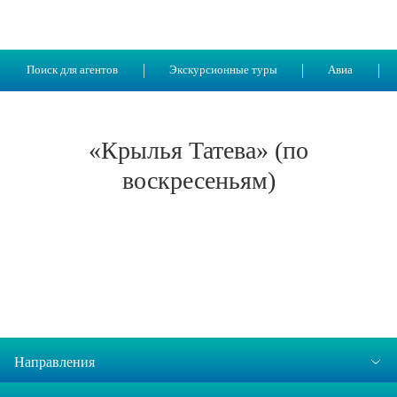
Поиск для агентов
Экскурсионные туры
Авиа
«Крылья Татева» (по
воскресеньям)
Направления