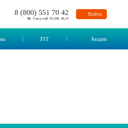
8 (800) 551 70 42
Войти
Вс
9 августа
$
85,04
€
98,16
зы
FIT
Акции
нных