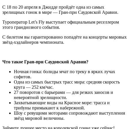
С 18 по 20 апреля в Джидде пройдёт одна из самых
зрелищных гонок в мире — Гран-при Саудовской Аравии.
Туроператор Let’s Fly выступает официальным реселлером
этого грандиозного события.
С билетом вы гарантированно попадёте на концерты мировых
звёзд-хэдлайнеров чемпионата.
Что такое Гран-при Саудовской Аравии?
Ночная гонка: болиды мчат по треку в ярких лучах
софитов.
Одна из самых быстрых трасс мира: средняя скорость
круга — 252 км/час.
27 поворотов с барьерами — для резких заносов и
невероятной зрелищности.
Захватывающие виды на Красное море: трасса и
трибуны примыкают к набережной.
Шоу с ревущими моторами сопровождают выступления
звёзд мировой величины.
Займите лучшее место на королевской гонке уже сейчас!