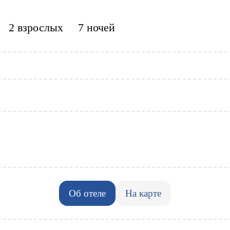
FAQ
2 взрослых
7 ночей
Just eSIM
Об отеле
На карте