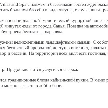
Villas and Spa с пляжем и бассейнами гостей ждет экс
тить большой бассейн в виде лагуны, окруженный тр
ожен в национальной туристической курортной зоне зал
 20 минутах езды от города Санья. Поездка на автомо
обустроена бесплатная парковка.
ружены великолепными ландшафтными садами. С собств
тся бесплатный проводной доступ в интернет, халаты и
 и бассейн. На территории всех вилл есть гостиная, ст
нтр. Предоставляются услуги консьержа.
даются традиционные блюда хайнаньской кухни. В меню
и можно заказать в лобби-баре.