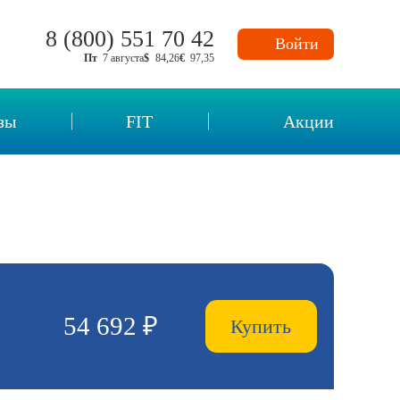
8 (800) 551 70 42
Войти
Пт
7 августа
$
84,26
€
97,35
зы
FIT
Акции
нных
54 692 ₽
Купить