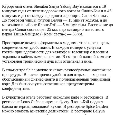
Курортный отель Sheraton Sanya Yalong Bay находится в 19
минутах езды от железнодорожного вокзала Ялонг-Бэй и в 45
минутах езды от международного аэропорта Санья Феникс.
До торговой улицы Флауэр Валли — 15 минут ходьбы, а до
магазинов в районе Ялонг-Бэй — 5 минут езды. Расстояние до
центра Саньи составляет 25 км, а до всемирно известного
парка Тянья-Хайцзяо («Край света») — 38 км.
Просторные номера оформлены в модном стиле и оснащены
современными удобствами. В каждом номере к услугам
гостей принадлежности для чая/кофе и телевизор с плоским
экраном и кабельными каналами. В смежной ванной комнате
установлен тропический душ или отдельная ванна.
В спа-центре Shine можно заказать разнообразные массажные
процедуры. В числе прочих удобств для отдыха — хорошо
оборудованный фитнес-центр и полноразмерный теннисный
корт. Для бизнес-путешественников предусмотрены
конференц-залы.
В курортном отеле работает несколько кафе и ресторанов. В
ресторане Lotus Cafe с видом на бухту Ялонг-Бэй подают
блюда интернациональной кухни. В ресторане Spice Garden
можно заказать азиатские деликатесы. В ресторане Baiyun