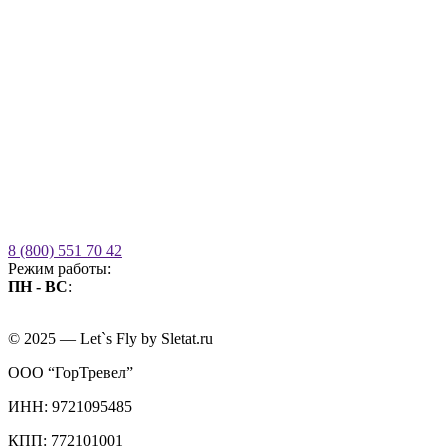
8 (800) 551 70 42
Режим работы:
ПН - ВС
:
09.00 - 21.00
без выходных
© 2025 — Let`s Fly by Sletat.ru
ООО “ГорТревел”
ИНН: 9721095485
КПП: 772101001