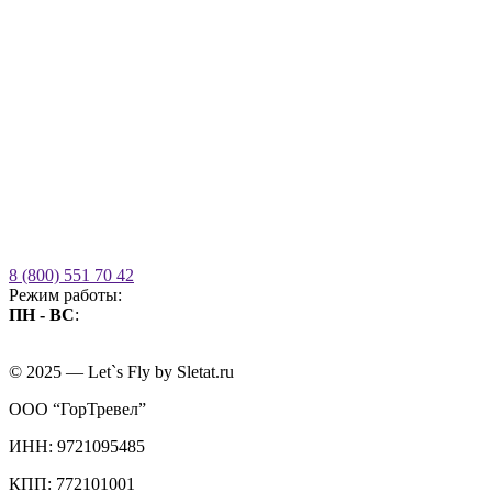
8 (800) 551 70 42
Режим работы:
ПН - ВС
:
09.00 - 21.00
без выходных
© 2025 — Let`s Fly by Sletat.ru
ООО “ГорТревел”
ИНН: 9721095485
КПП: 772101001