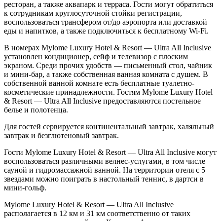
ресторан, а также аквапарк и терраса. Гости могут обратиться
к сотрудникам круглосуточной стойки регистрации,
воспользоваться трансфером от/до аэропорта или доставкой
еды и напитков, а также подключиться к бесплатному Wi-Fi.
В номерах Mylome Luxury Hotel & Resort — Ultra All Inclusive
установлен кондиционер, сейф и телевизор с плоским
экраном. Среди прочих удобств — письменный стол, чайник
и мини-бар, а также собственная ванная комната с душем. В
собственной ванной комнате есть бесплатные туалетно-
косметические принадлежности. Гостям Mylome Luxury Hotel
& Resort — Ultra All Inclusive предоставляются постельное
белье и полотенца.
Для гостей сервируется континентальный завтрак, халяльный
завтрак и безглютеновый завтрак.
Гости Mylome Luxury Hotel & Resort — Ultra All Inclusive могут
воспользоваться различными велнес-услугами, в том числе
сауной и гидромассажной ванной. На территории отеля с 5
звездами можно поиграть в настольный теннис, в дартси в
мини-гольф.
Mylome Luxury Hotel & Resort — Ultra All Inclusive
располагается в 12 км и 31 км соответственно от таких