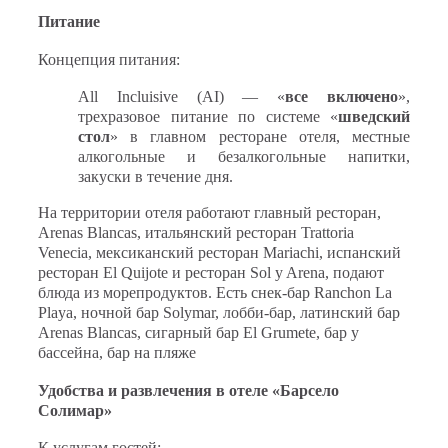
Питание
Концепция питания:
All Incluisive (AI) — «
все включено
»,
трехразовое питание по системе «
шведский
стол
» в главном ресторане отеля, местные
алкогольные и безалкогольные напитки,
закуски в течение дня.
На территории отеля работают главный ресторан,
Arenas Blancas, итальянский ресторан Trattoria
Venecia, мексиканский ресторан Mariachi, испанский
ресторан El Quijote и ресторан Sol y Arena, подают
блюда из морепродуктов. Есть снек-бар Ranchon La
Playa, ночной бар Solymar, лобби-бар, латинский бар
Arenas Blancas, сигарный бар El Grumete, бар у
бассейна, бар на пляже
Удобства и развлечения в отеле «Барcело
Солимар»
К услугам гостей: