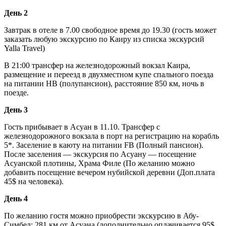
День 2
Завтрак в отеле в 7.00 свободное время до 19.30 (гость может
заказать любую экскурсию по Каиру из списка экскурсий
Yalla Travel)
В 21:00 трансфер на железнодорожный вокзал Каира,
размещение и переезд в двухместном купе спального поезда
на питании НВ (полупансион), расстояние 850 км, ночь в
поезде.
День 3
Гость прибывает в Асуан в 11.10. Трансфер с
железнодорожного вокзала в порт на регистрацию на корабль
5*. Заселение в каюту на питании FB (Полный пансион).
После заселения — экскурсия по Асуану — посещение
Асуанской плотины, Храма Филе (По желанию можно
добавить посещение вечером нубийской деревни (Доп.плата
45$ на человека).
День 4
По желанию гостя можно приобрести экскурсию в Абу-
Симбел: 281 км от Асуана (дополнительно оплачивается 95$