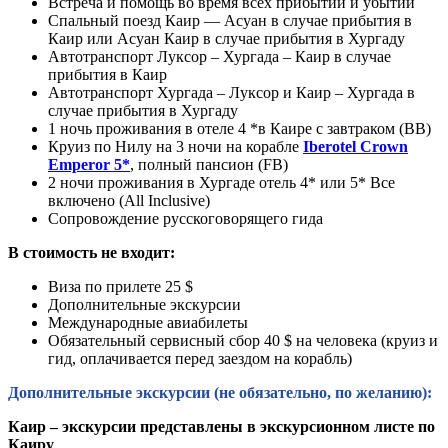
Встреча и помощь во время всех прибытий и убытий
Спальный поезд Каир — Асуан в случае прибытия в
Каир или Асуан Каир в случае прибытия в Хургаду
Автотранспорт Луксор – Хургада – Каир в случае
прибытия в Каир
Автотранспорт Хургада – Луксор и Каир – Хургада в
случае прибытия в Хургаду
1 ночь проживания в отеле 4 *в Каире с завтраком (BB)
Круиз по Нилу на 3 ночи на корабле
Iberotel Crown
Emperor 5*
, полный пансион (FB)
2 ночи проживания в Хургаде отель 4* или 5* Все
включено (All Inclusive)
Сопровождение русскоговорящего гида
В стоимость не входит:
Виза по прилете 25 $
Дополнительные экскурсии
Международные авиабилеты
Обязательный сервисный сбор 40 $ на человека (круиз и
гид, оплачивается перед заездом на корабль)
Дополнительные экскурсии (не обязательно, по желанию):
Каир – экскурсии представлены в экскурсионном листе по
Каиру