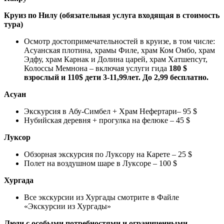
Круиз по Нилу (обязательная услуга входящая в стоимость
тура)
Осмотр достопримечательностей в круизе, в том числе:
Асуанская плотина, храмы Филе, храм Ком Омбо, храм
Эдфу, храм Карнак и Долина царей, храм Хатшепсут,
Колоссы Мемнона – включая услуги гида
180 $
взрослый и 110$ дети 3-11,99лет. До 2,99 бесплатно.
Асуан
Экскурсия в Абу-Симбел + Храм Нефертари– 95 $
Нубийская деревня + прогулка на фелюке – 45 $
Луксор
Обзорная экскурсия по Луксору на Карете – 25 $
Полет на воздушном шаре в Луксоре – 100 $
Хургада
Все экскурсии из Хургады смотрите в Файле
«Экскурсии из Хургады»
Люди с особыми потребностями и ограниченными