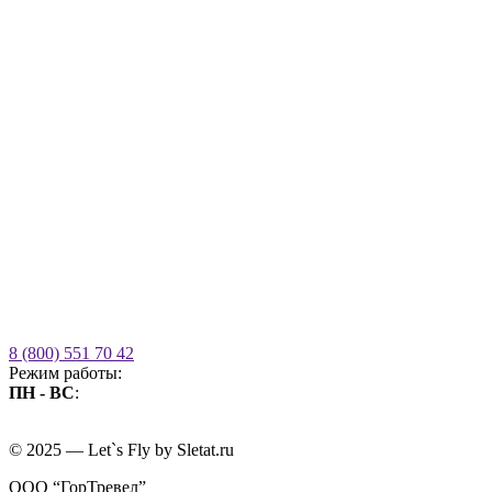
8 (800) 551 70 42
Режим работы:
ПН - ВС
:
09.00 - 21.00
без выходных
© 2025 — Let`s Fly by Sletat.ru
ООО “ГорТревел”